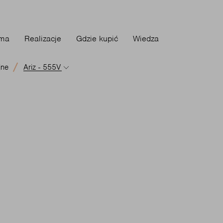
rma
Realizacje
Gdzie kupić
Wiedza
jne
Ariz - 555V