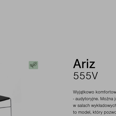
Ariz
555V
Wyjątkowo komfortowe
- audytoryjne. Można j
w salach wykładowych.
to model, który pozwo