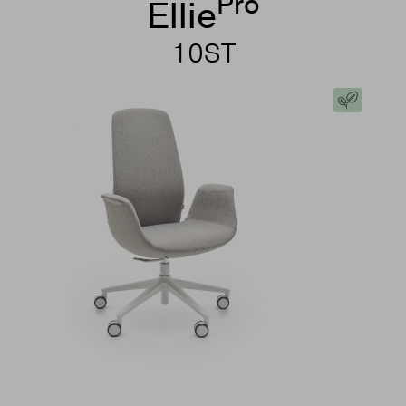
Pro
Ellie
10ST