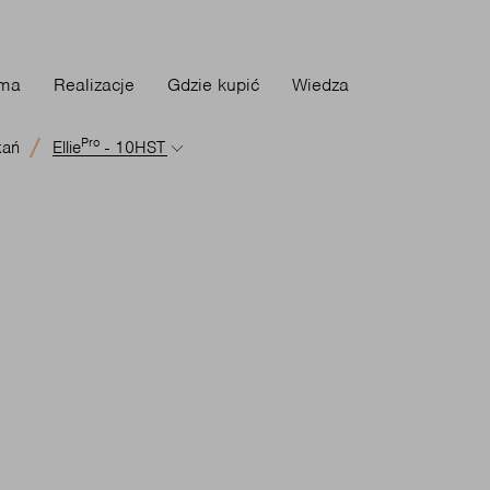
rma
Realizacje
Gdzie kupić
Wiedza
Pro
kań
Ellie
- 10HST