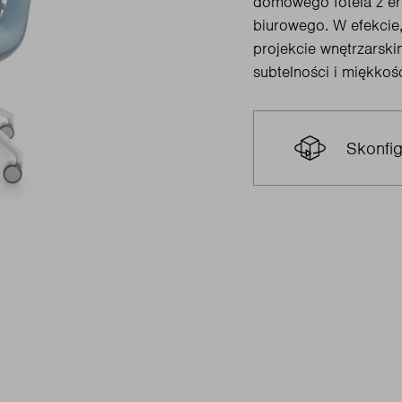
domowego fotela z er
biurowego. W efekcie,
projekcie wnętrzarsk
subtelności i miękkośc
Skonfig