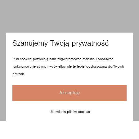
Szanujemy Twoją prywatność
Pliki cookies pozwalają nam zagwarantować stabilne i poprawne
funkcjonowanie strony i wyświetlać ofertę lepiej dostosowaną do Twoich
potrzeb.
Akceptuję
Ustawienia plików cookies
Christophe Pillet zaprojektował lekką, elegancką
i dopracowaną do najmniejszego szczegółu formę