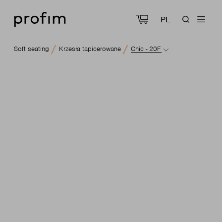
PL
Soft seating
Krzesła tapicerowane
Chic - 20F