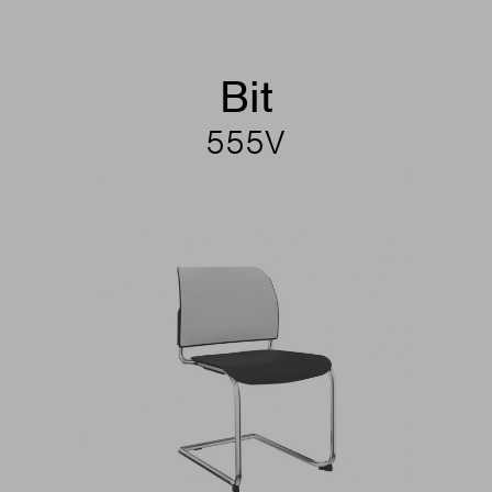
Bit
555V