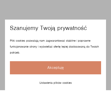
Szanujemy Twoją prywatność
Pliki cookies pozwalają nam zagwarantować stabilne i poprawne
funkcjonowanie strony i wyświetlać ofertę lepiej dostosowaną do Twoich
potrzeb.
Akceptuję
Ustawienia plików cookies
Model zaprojektowany z myślą o salach konferencyjnych,
idealnie też nadaje się do małych i dużych przestrzeni
biurowych oraz poczekalni. Prosta forma siedziska