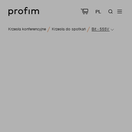
PL
Krzesła konferencyjne
Krzesła do spotkań
Bit - 555V