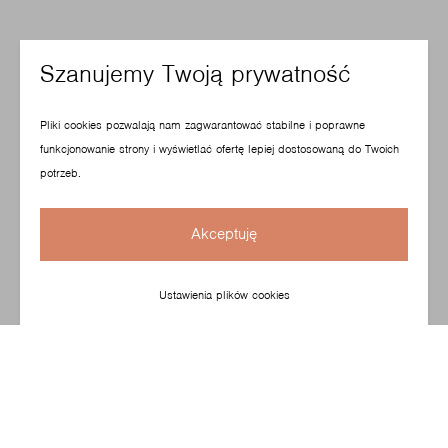
Szanujemy Twoją prywatność
Pliki cookies pozwalają nam zagwarantować stabilne i poprawne
funkcjonowanie strony i wyświetlać ofertę lepiej dostosowaną do Twoich
potrzeb.
Akceptuję
Ustawienia plików cookies
Model zaprojektowany z myślą o salach konferencyjnych,
idealnie też nadaje się do małych i dużych przestrzeni
biurowych oraz poczekalni. Prosta forma siedziska
i oparcia została wykonana z wysokiej jakości materiałów,
gwarantujących stabilną i wygodną pozycję podczas