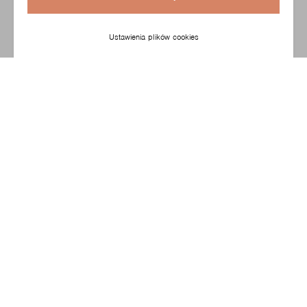
Ustawienia plików cookies
Produkty z kolekcji
Allround
Allround
5182
5184