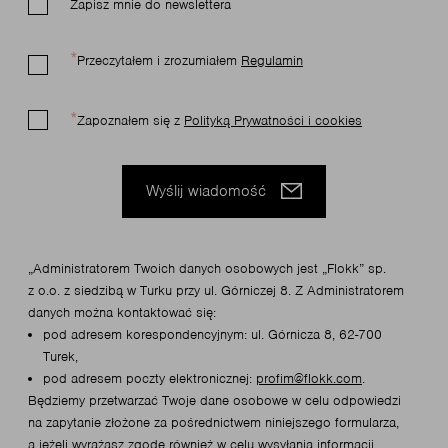
Zapisz mnie do newslettera
Przeczytałem i zrozumiałem
Regulamin
Zapoznałem się z
Polityką Prywatności i cookies
Wyślij wiadomość
„Administratorem Twoich danych osobowych jest „Flokk” sp.
z o.o. z siedzibą w Turku przy ul. Górniczej 8. Z Administratorem
danych można kontaktować się:
pod adresem korespondencyjnym: ul. Górnicza 8, 62-700
Turek,
pod adresem poczty elektronicznej:
profim@flokk.com
.
Będziemy przetwarzać Twoje dane osobowe w celu odpowiedzi
na zapytanie złożone za pośrednictwem niniejszego formularza,
a jeżeli wyrażasz zgodę również w celu wysyłania informacji